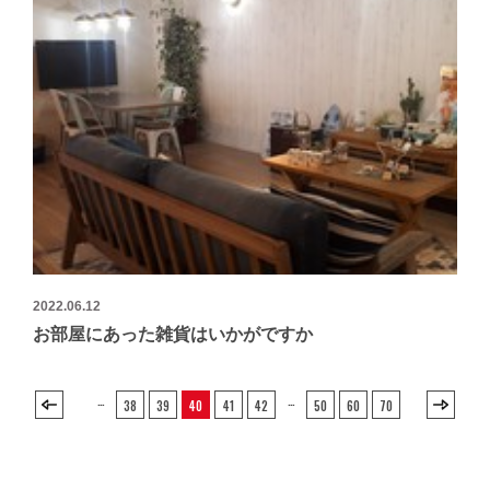
2022.06.12
お部屋にあった雑貨はいかがですか
…
…
38
39
40
41
42
50
60
70