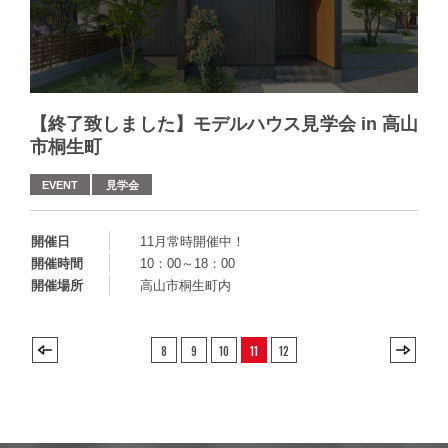
【終了致しました】モデルハウス見学会 in 高山
市桐生町
EVENT
見学会
開催日
11月常時開催中！
開催時間
10：00～18：00
開催場所
高山市桐生町内
8
9
10
11
12