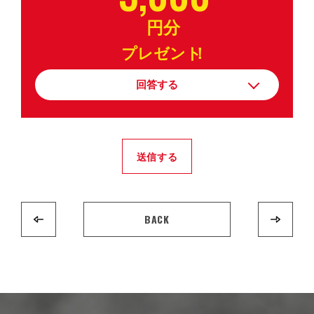
円分
プレゼント
！
回答する
送信する
BACK