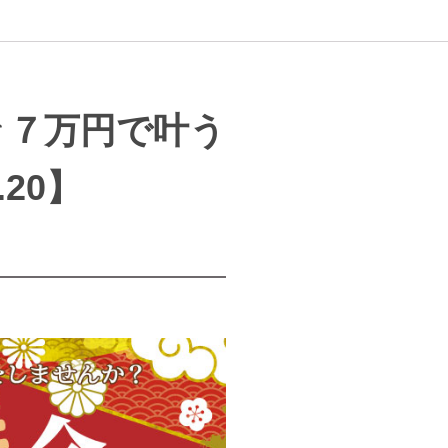
々７万円で叶う
.20】