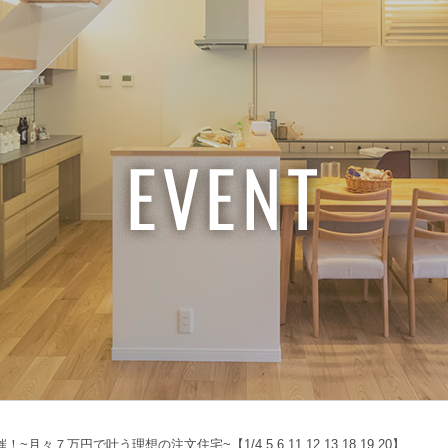
々７万円で叶う理想の注文住宅~【1/4.5.6,11.12.13,18.19.20】