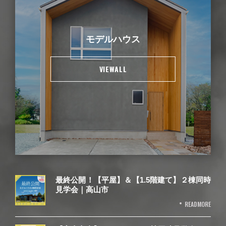
モデルハウス
VIEWALL
最終公開！【平屋】＆【1.5階建て】２棟同時
見学会｜高山市
READMORE